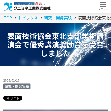
TOP
トピックス
研究・開発実績
表面技術協会東北
表面技術協会東北支部学術講
演会で優秀講演奨励賞を受賞
しました
2026/01/16
研究・開発実績