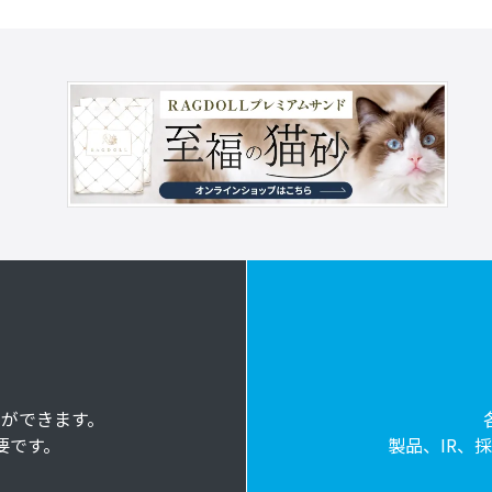
ドができます。
要です。
製品、IR、