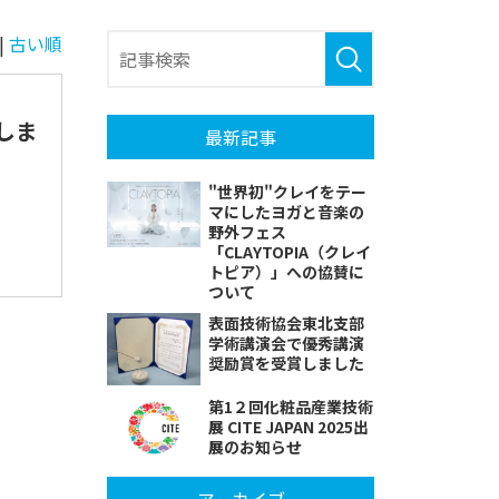
|
古い順
しま
最新記事
"世界初"クレイをテー
マにしたヨガと音楽の
野外フェス
「CLAYTOPIA（クレイ
トピア）」への協賛に
ついて
表面技術協会東北支部
学術講演会で優秀講演
奨励賞を受賞しました
第1２回化粧品産業技術
展 CITE JAPAN 2025出
展のお知らせ