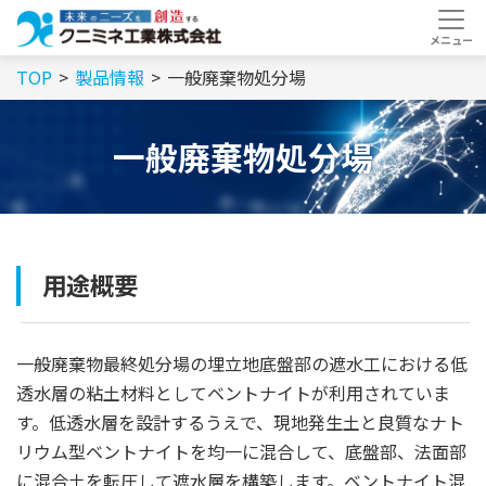
TOP
製品情報
一般廃棄物処分場
一般廃棄物処分場
用途概要
一般廃棄物最終処分場の埋立地底盤部の遮水工における低
透水層の粘土材料としてベントナイトが利用されていま
す。低透水層を設計するうえで、現地発生土と良質なナト
リウム型ベントナイトを均一に混合して、底盤部、法面部
に混合土を転圧して遮水層を構築します。ベントナイト混